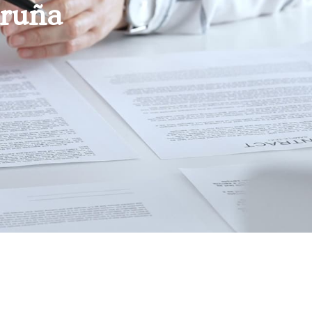
oruña