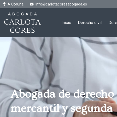
A Coruña
info@carlotacoresabogada.es
Inicio
Derecho civil
Dere
Abogada de derecho
mercantil y segunda