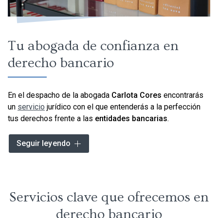
Tu abogada de confianza en
derecho bancario
En el despacho de la abogada
Carlota Cores
encontrarás
un
servicio
jurídico con el que entenderás a la perfección
tus derechos frente a las
entidades bancarias
.
Tras haber ayudado a diferentes
empresas
y particulares
Seguir leyendo
a entender y defender sus derechos frente a estas
entidades, una de las especialidades de la abogada Carlota
Cores es el
derecho bancario
. Actuamos desde un
enfoque sincero y valoramos detenidamente la viabilidad
Servicios clave que ofrecemos en
de cada caso, garantizando los mejores resultados.
derecho bancario